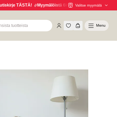
skirje TÄSTÄ!
Myymälöistä 6kk maksuaikaa 0% korolla! H
Valitse myymälä
Menu