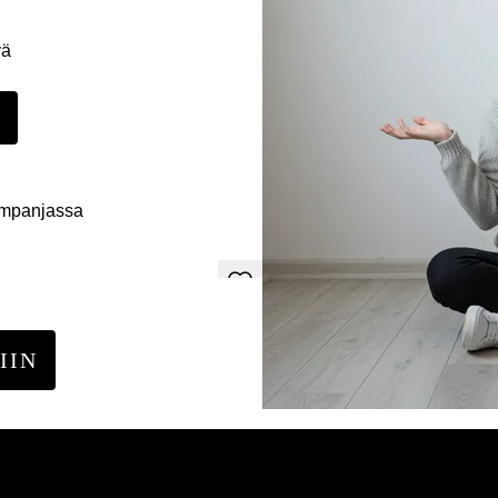
yä
E
ampanjassa
IIN