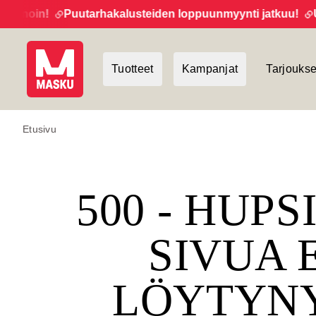
noin!
Puutarhakalusteiden loppuunmyynti jatkuu!
Uutis
Tuotteet
Kampanjat
Tarjoukse
Etusivu
500 - HUPS
SIVUA 
LÖYTYN