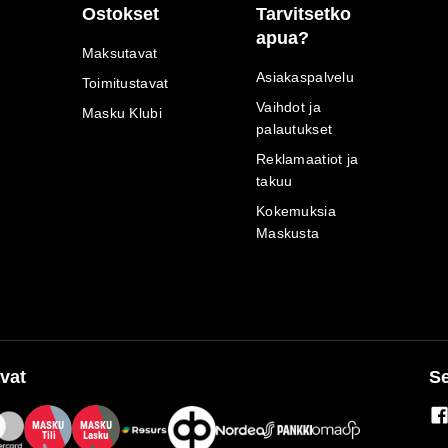
Ostokset
Tarvitsetko
apua?
Maksutavat
Asiakaspalvelu
Toimitustavat
Vaihdot ja
Masku Klubi
palautukset
Reklamaatiot ja
takuu
Kokemuksia
Maskusta
vat
Se
M
A
SKU
M
A
SKU
T
ili
L
a
s
ku