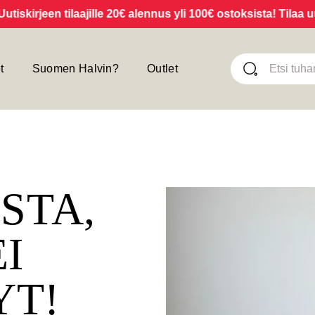
kirjeen tilaajille 20€ alennus yli 100€ ostoksista! Tilaa uuti
t
Suomen Halvin?
Outlet
ISTA,
EI
YT!