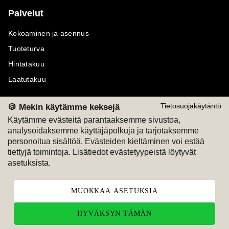
Palvelut
Kokoaminen ja asennus
Tuoteturva
Hintatakuu
Laatutakuu
🍪 Mekin käytämme keksejä
Tietosuojakäytäntö
Käytämme evästeitä parantaaksemme sivustoa,
analysoidaksemme käyttäjäpolkuja ja tarjotaksemme
Maksutavat
Seuraa meitä
personoitua sisältöä. Evästeiden kieltäminen voi estää
tiettyjä toimintoja. Lisätiedot evästetyypeistä löytyvät
M
A
SKU
M
A
SKU
asetuksista.
T
ili
L
a
s
ku
MUOKKAA ASETUKSIA
HYVÄKSYN TÄMÄN