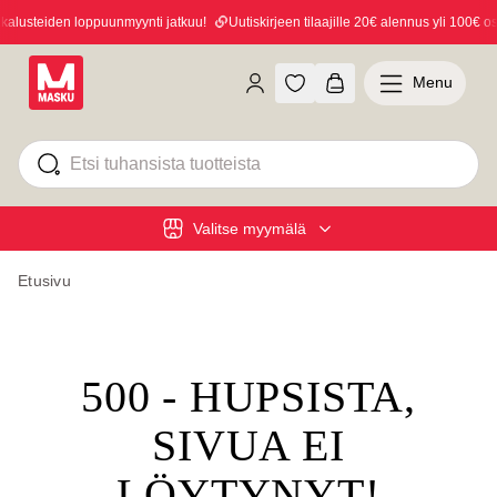
lusteiden loppuunmyynti jatkuu!
Uutiskirjeen tilaajille 20€ alennus yli 100€ ost
Menu
Valitse myymälä
Etusivu
500 - HUPSISTA,
SIVUA EI
LÖYTYNYT!