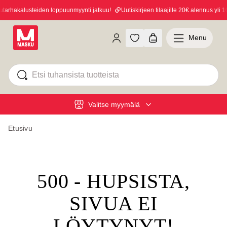
arhakalusteiden loppuunmyynti jatkuu!
Uutiskirjeen tilaajille 20€ alennus yli 10
Menu
Valitse myymälä
Etusivu
500 - HUPSISTA,
SIVUA EI
LÖYTYNYT!