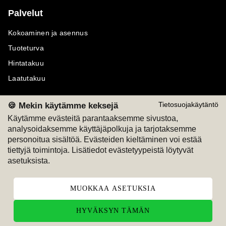
Palvelut
Kokoaminen ja asennus
Tuoteturva
Hintatakuu
Laatutakuu
🍪 Mekin käytämme keksejä
Tietosuojakäytäntö
Käytämme evästeitä parantaaksemme sivustoa,
analysoidaksemme käyttäjäpolkuja ja tarjotaksemme
Maksutavat
Seuraa meitä
personoitua sisältöä. Evästeiden kieltäminen voi estää
tiettyjä toimintoja. Lisätiedot evästetyypeistä löytyvät
M
A
SKU
M
A
SKU
asetuksista.
T
ili
L
a
s
ku
MUOKKAA ASETUKSIA
HYVÄKSYN TÄMÄN