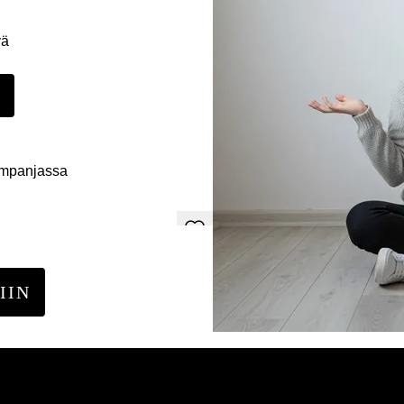
yä
E
ampanjassa
IIN