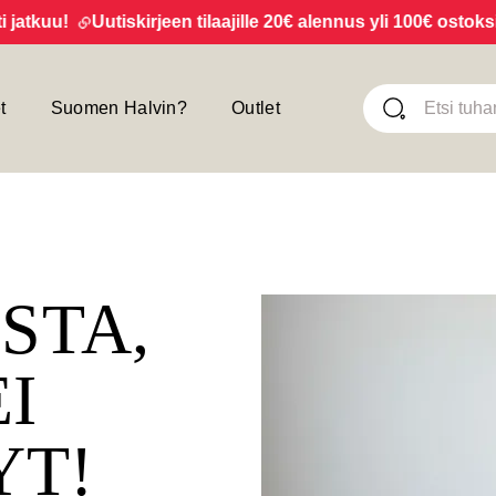
kuu!
Uutiskirjeen tilaajille 20€ alennus yli 100€ ostoksista
t
Suomen Halvin?
Outlet
ISTA,
EI
YT!