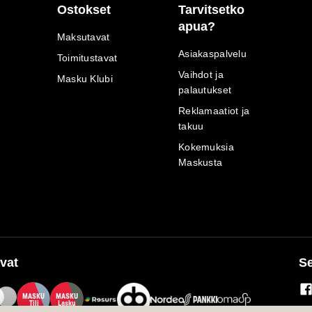
Ostokset
Tarvitsetko
apua?
Maksutavat
Asiakaspalvelu
Toimitustavat
Vaihdot ja
Masku Klubi
palautukset
Reklamaatiot ja
takuu
Kokemuksia
Maskusta
vat
Se
M
A
SKU
M
A
SKU
T
ili
L
a
s
ku