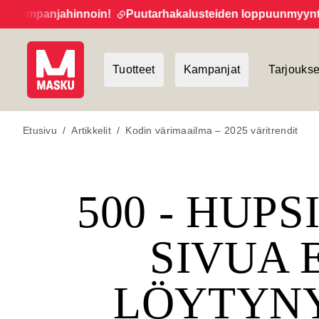
kampanjahinnoin!
Puutarhakalusteiden loppuunmyynti jat
Tuotteet
Kampanjat
Tarjoukse
Etusivu
/
Artikkelit
/
Kodin värimaailma – 2025 väritrendit
500 - HUPS
SIVUA 
LÖYTYN