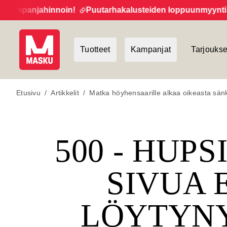
ampanjahinnoin!
Puutarhakalusteiden loppuunmyynti jatk
Tuotteet
Kampanjat
Tarjoukse
Etusivu
/
Artikkelit
/
Matka höyhensaarille alkaa oikeasta sän
500 - HUPS
SIVUA 
LÖYTYN