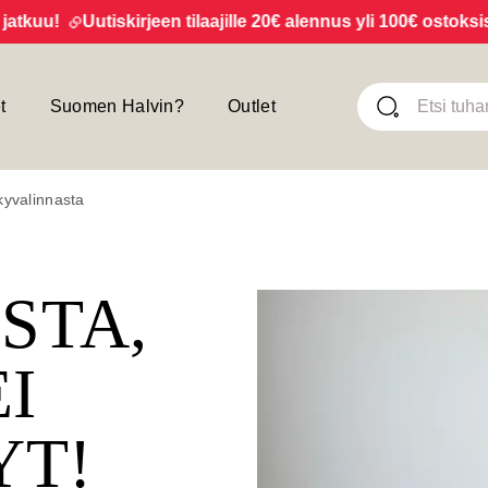
uu!
Uutiskirjeen tilaajille 20€ alennus yli 100€ ostoksista!
t
Suomen Halvin?
Outlet
kyvalinnasta
ISTA,
EI
YT!