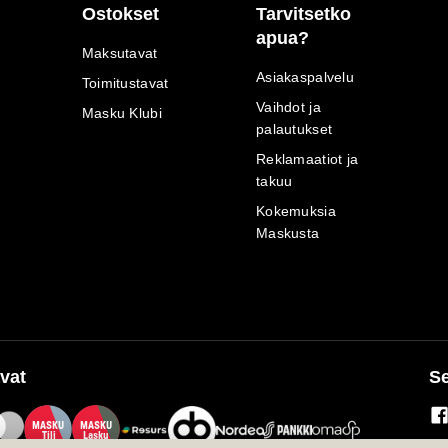
Ostokset
Tarvitsetko
apua?
Maksutavat
Asiakaspalvelu
Toimitustavat
Vaihdot ja
Masku Klubi
palautukset
Reklamaatiot ja
takuu
Kokemuksia
Maskusta
vat
Se
M
A
SKU
M
A
SKU
T
ili
L
a
s
ku