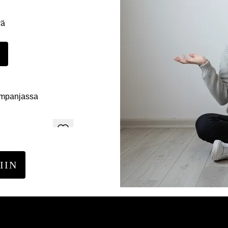
yä
E
ampanjassa
IIN