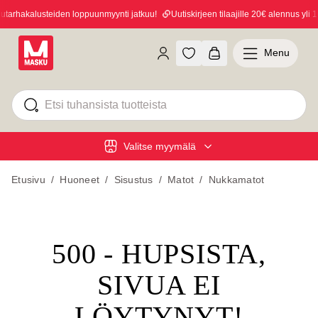
arhakalusteiden loppuunmyynti jatkuu!
Uutiskirjeen tilaajille 20€ alennus yli 10
Menu
Valitse myymälä
Etusivu
/
Huoneet
/
Sisustus
/
Matot
/
Nukkamatot
500 - HUPSISTA,
SIVUA EI
LÖYTYNYT!