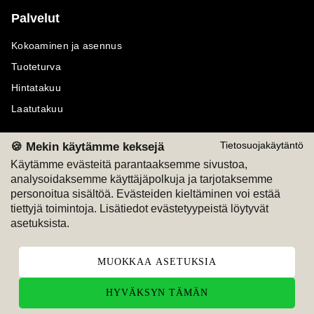
Palvelut
Kokoaminen ja asennus
Tuoteturva
Hintatakuu
Laatutakuu
🍪 Mekin käytämme keksejä
Tietosuojakäytäntö
Käytämme evästeitä parantaaksemme sivustoa,
analysoidaksemme käyttäjäpolkuja ja tarjotaksemme
Maksutavat
Seuraa meitä
personoitua sisältöä. Evästeiden kieltäminen voi estää
tiettyjä toimintoja. Lisätiedot evästetyypeistä löytyvät
M
A
SKU
M
A
SKU
asetuksista.
T
ili
L
a
s
ku
MUOKKAA ASETUKSIA
HYVÄKSYN TÄMÄN