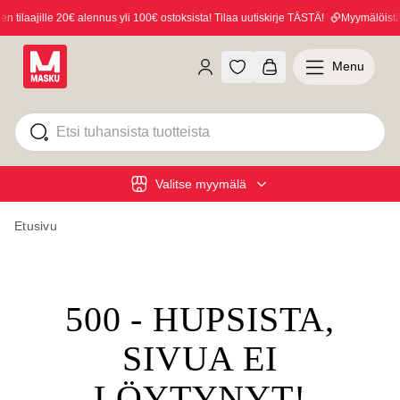
 tilaajille 20€ alennus yli 100€ ostoksista! Tilaa uutiskirje TÄSTÄ!
Myymälöistä 6
Menu
Valitse myymälä
Etusivu
500 - HUPSISTA,
SIVUA EI
LÖYTYNYT!