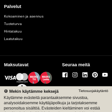
Palvelut
Kokoaminen ja asennus
Tuoteturva
Hintatakuu
Laatutakuu
Maksutavat
Seuraa meitä
M
A
SKU
M
A
SKU
T
ili
L
a
s
ku
🍪 Mekin käytämme keksejä
Tietosuojakäytäntö
Käytämme evästeitä parantaaksemme sivustoa,
analysoidaksemme käyttäjäpolkuja ja tarjotaksemme
personoitua sisältöä. Evästeiden kieltäminen voi estää