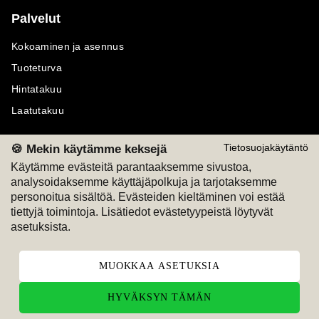
Palvelut
Kokoaminen ja asennus
Tuoteturva
Hintatakuu
Laatutakuu
🍪 Mekin käytämme keksejä
Tietosuojakäytäntö
Käytämme evästeitä parantaaksemme sivustoa,
analysoidaksemme käyttäjäpolkuja ja tarjotaksemme
Maksutavat
Seuraa meitä
personoitua sisältöä. Evästeiden kieltäminen voi estää
tiettyjä toimintoja. Lisätiedot evästetyypeistä löytyvät
M
A
SKU
M
A
SKU
asetuksista.
T
ili
L
a
s
ku
MUOKKAA ASETUKSIA
HYVÄKSYN TÄMÄN