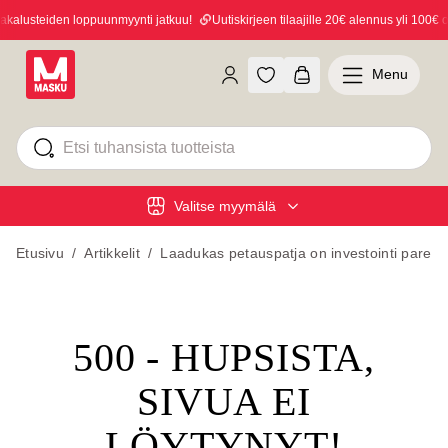
alusteiden loppuunmyynti jatkuu!
Uutiskirjeen tilaajille 20€ alennus yli 100€ os
Menu
Valitse myymälä
Etusivu
/
Artikkelit
/
Laadukas petauspatja on investointi pare
500 - HUPSISTA,
SIVUA EI
LÖYTYNYT!