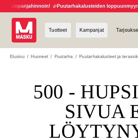
 kampanjahinnoin!
Puutarhakalusteiden loppuunmyynti ja
Tuotteet
Kampanjat
Tarjoukse
Etusivu
/
Huoneet
/
Puutarha
/
Puutarhakalusteet ja terassik
500 - HUPS
SIVUA 
LÖYTYN