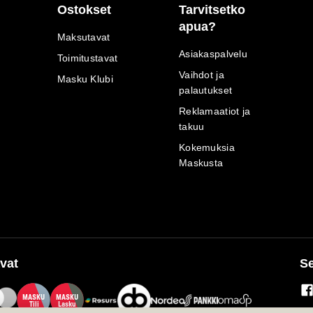
Ostokset
Tarvitsetko
apua?
Maksutavat
Asiakaspalvelu
Toimitustavat
Vaihdot ja
Masku Klubi
palautukset
Reklamaatiot ja
takuu
Kokemuksia
Maskusta
vat
Se
M
A
SKU
M
A
SKU
T
ili
L
a
s
ku