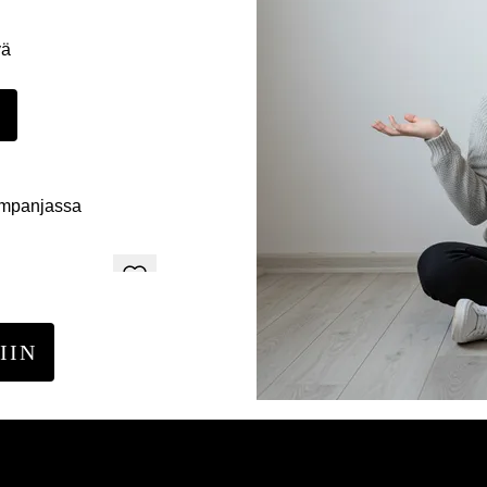
yä
E
ampanjassa
IIN