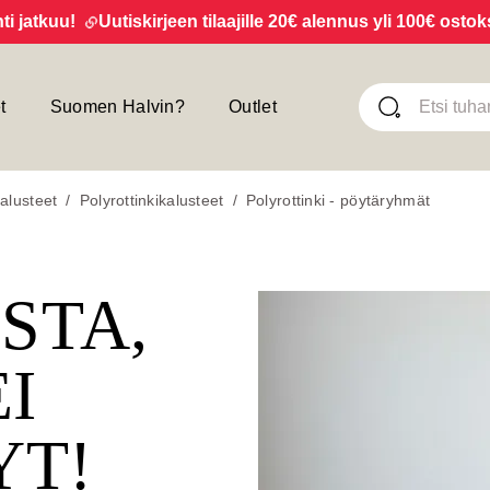
tkuu!
Uutiskirjeen tilaajille 20€ alennus yli 100€ ostoksist
t
Suomen Halvin?
Outlet
alusteet
/
Polyrottinkikalusteet
/
Polyrottinki - pöytäryhmät
ISTA,
EI
YT!