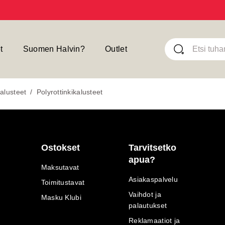
t
Suomen Halvin?
Outlet
alusteet
/
Polyrottinkikalusteet
Ostokset
Tarvitsetko
apua?
Maksutavat
Asiakaspalvelu
Toimitustavat
Vaihdot ja
Masku Klubi
palautukset
Reklamaatiot ja