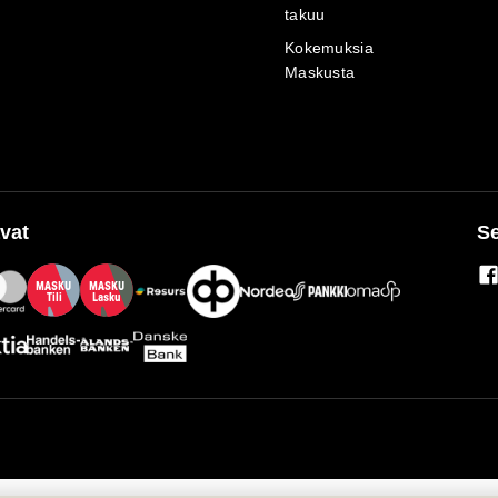
takuu
Kokemuksia
Maskusta
vat
Se
M
A
SKU
M
A
SKU
T
ili
L
a
s
ku