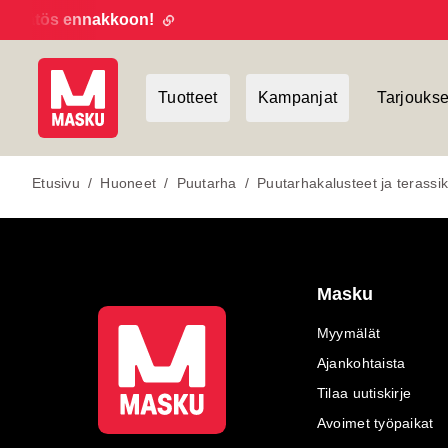
päätös ennakkoon!
Tuotteet
Kampanjat
Tarjoukse
Etusivu
/
Huoneet
/
Puutarha
/
Puutarhakalusteet ja terassik
Masku
Myymälät
Ajankohtaista
Tilaa uutiskirje
Avoimet työpaikat