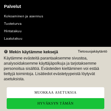
Palvelut
Kokoaminen ja asennus
Tuoteturva
Hintatakuu
Laatutakuu
🍪 Mekin käytämme keksejä
Tietosuojakäytäntö
Käytämme evästeitä parantaaksemme sivustoa,
analysoidaksemme käyttäjäpolkuja ja tarjotaksemme
Maksutavat
Seuraa meitä
personoitua sisältöä. Evästeiden kieltäminen voi estää
tiettyjä toimintoja. Lisätiedot evästetyypeistä löytyvät
M
A
SKU
M
A
SKU
asetuksista.
T
ili
L
a
s
ku
MUOKKAA ASETUKSIA
HYVÄKSYN TÄMÄN