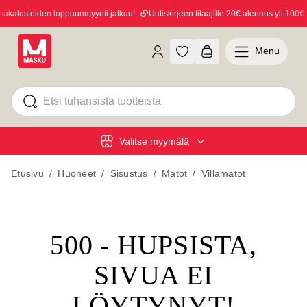
kalusteiden loppuunmyynti jatkuu!
Uutiskirjeen tilaajille 20€ alennus yli 100€ o
Menu
Valitse myymälä
Etusivu
/
Huoneet
/
Sisustus
/
Matot
/
Villamatot
500 - HUPSISTA,
SIVUA EI
LÖYTYNYT!