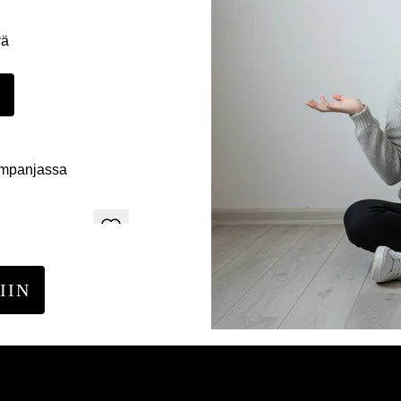
yä
E
ampanjassa
IIN