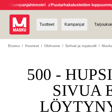
eet kampanjahinnoin!
Puutarhakalusteiden loppuunmyynti
Tuotteet
Kampanjat
Tarjoukse
Etusivu
/
Huoneet
/
Olohuone
/
Sohvat ja nojatuolit
/
Muokat
500 - HUPS
SIVUA 
LÖYTYN