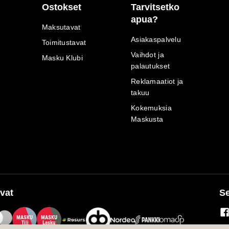
Ostokset
Tarvitsetko
apua?
Maksutavat
Asiakaspalvelu
Toimitustavat
Vaihdot ja
Masku Klubi
palautukset
Reklamaatiot ja
takuu
Kokemuksia
Maskusta
vat
Se
M
A
SKU
M
A
SKU
T
ili
L
a
s
ku