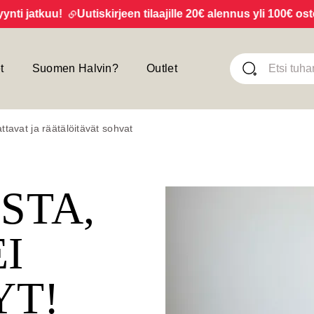
 jatkuu!
Uutiskirjeen tilaajille 20€ alennus yli 100€ ostok
t
Suomen Halvin?
Outlet
tavat ja räätälöitävät sohvat
ISTA,
EI
YT!